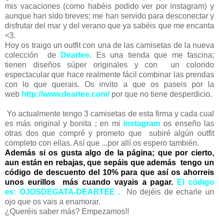
mis vacaciones (como habéis podido ver por instagram) y
aunque han sido breves; me han servido para desconectar y
disfrutar del mar y del verano que ya sabéis que me encanta
<3.
Hoy os traigo un outfit con una de las camisetas de la nueva
colección de
Deartee
. Es una tienda que me fascina;
tienen diseños súper originales y con un colorido
espectacular que hace realmente fácil combinar las prendas
con lo que querais. Os invito a que os paseis por la
web
http://www.deartee.com/
por que no tiene desperdicio.
Yo actualmente tengo 3 camisetas de esta firma y cada cual
es más original y bonita ; en mi
instagram
os enseño las
otras dos que compré y prometo que subiré algún outfit
completo con ellas. Así que ...por allí os espero también.
Además si os gusta algo de la página; que por cierto,
aun están en rebajas, que sepáis que además tengo un
código de descuento del 10% para que así
os ahorreis
unos eurillos más cuando vayais a pagar.
El código
es: OJOSDEGATA-DEARTEE .
No dejéis de echarle un
ojo que os vais a enamorar.
¿Queréis saber más? Empezamos!!