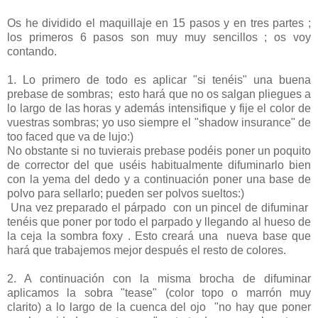
Os he dividido el maquillaje en 15 pasos y en tres partes ;
los primeros 6 pasos son muy muy sencillos ; os voy
contando.
1. Lo primero de todo es aplicar "si tenéis" una buena
prebase de sombras; esto hará que no os salgan pliegues a
lo largo de las horas y además intensifique y fije el color de
vuestras sombras; yo uso siempre el "shadow insurance" de
too faced que va de lujo:)
No obstante si no tuvierais prebase podéis poner un poquito
de corrector del que uséis habitualmente difuminarlo bien
con la yema del dedo y a continuación poner una base de
polvo para sellarlo; pueden ser polvos sueltos:)
Una vez preparado el párpado con un pincel de difuminar
tenéis que poner por todo el parpado y llegando al hueso de
la ceja la sombra foxy . Esto creará una nueva base que
hará que trabajemos mejor después el resto de colores.
2. A continuación con la misma brocha de difuminar
aplicamos la sobra "tease" (color topo o marrón muy
clarito) a lo largo de la cuenca del ojo "no hay que poner