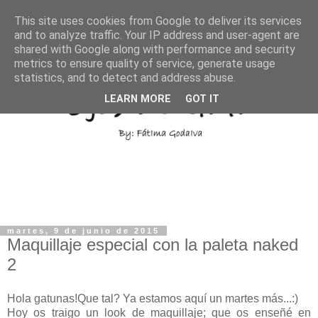
This site uses cookies from Google to deliver its services
and to analyze traffic. Your IP address and user-agent are
shared with Google along with performance and security
metrics to ensure quality of service, generate usage
statistics, and to detect and address abuse.
LEARN MORE
GOT IT
martes, 9 de junio de 2015
Maquillaje especial con la paleta naked
2
Hola gatunas!Que tal? Ya estamos aquí un martes más...:)
Hoy os traigo un look de maquillaje; que os enseñé en